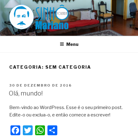
Pular
para
o
conteúdo
SINHÔ MARIANO
Menu
CATEGORIA:
SEM CATEGORIA
PUBLICADO
30 DE DEZEMBRO DE 2016
EM
Olá, mundo!
Bem-vindo ao WordPress. Esse é o seu primeiro post.
Edite-o ou exclua-o, e então comece a escrever!
F
T
W
C