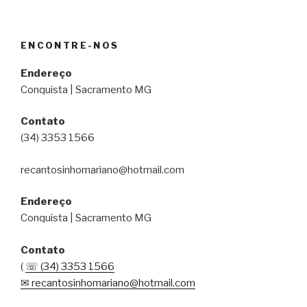
a
wi
h
o
c
tt
at
m
e
er
s
p
ENCONTRE-NOS
b
A
ar
Endereço
o
p
til
Conquista | Sacramento MG
o
p
h
Contato
k
ar
(34) 3353 1566
recantosinhomariano@hotmail.com
Endereço
Conquista | Sacramento MG
Contato
(
☏ (34) 3353 1566
✉ recantosinhomariano@hotmail.com