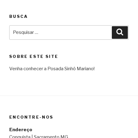
BUSCA
Pesquisar
Pesqu
por:
SOBRE ESTE SITE
Venha conhecer a Posada Sinhô Mariano!
ENCONTRE-NOS
Endereço
Conquista | Sacramento MG