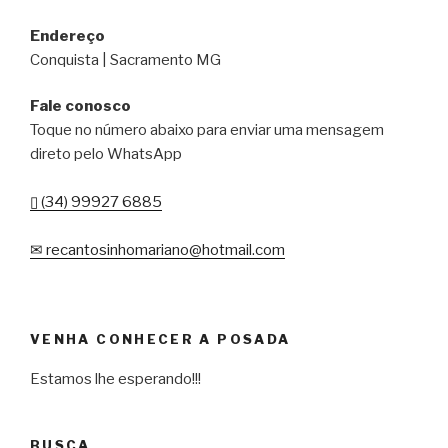
o
p
til
Endereço
o
p
h
Conquista | Sacramento MG
k
ar
Fale conosco
Toque no número abaixo para enviar uma mensagem
direto pelo WhatsApp
▯ (34) 99927 6885
✉ recantosinhomariano@hotmail.com
VENHA CONHECER A POSADA
Estamos lhe esperando!!!
BUSCA