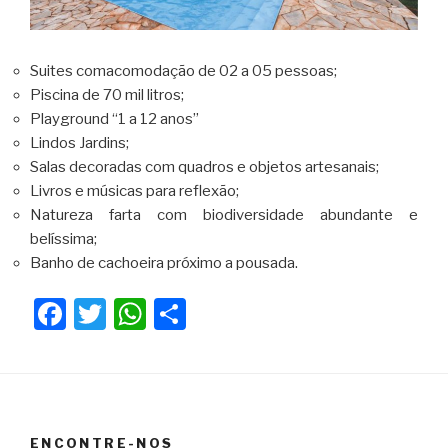
Suites comacomodação de 02 a 05 pessoas;
Piscina de 70 mil litros;
Playground “1 a 12 anos”
Lindos Jardins;
Salas decoradas com quadros e objetos artesanais;
Livros e músicas para reflexão;
Natureza farta com biodiversidade abundante e
belíssima;
Banho de cachoeira próximo a pousada.
F
T
W
C
a
wi
h
o
c
tt
at
m
e
er
s
p
b
A
ar
ENCONTRE-NOS